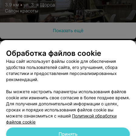
покрытие
3.9 км • ул. 3-я Щорса
Салон красоты
Цена по запросу
Показать ещё
Придание формы ногтевой пластине
(выравнивание ногтей)
Цена по запросу
Обработка файлов cookie
Наш сайт использует файлы cookie для обеспечения
О проекте
Новости проекта
Размещение рекламы
удобства пользователей сайта, его улучшения, сбора
Полировка ногтей
Медицинский маркетинг
Публичный договор
статистики и предоставления персонализированных
рекомендаций.
Пользовательское соглашение
Способы оплаты
Цена по запросу
Вакансии
Партнеры
Вы можете настроить параметры использования файлов
Написать руководителю 103.by
cookie или изменить свое согласие в более позднее время.
Для получения дополнительной информации о целях,
Педикюр
Написать в поддержку
сроках и порядке использования файлов cookie вы
Персональные настройки cookie
можете ознакомиться с нашей
Политикой обработки
файлов cookie
Классический педикюр
Обработка персональных данных
придание формы ногтям, обработка кутикулы, ступней,
Принять