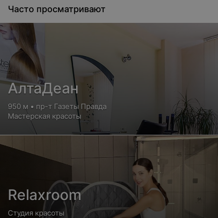
Часто просматривают
Аппаратный маникюр + долговременное
покрытие
Цена по запросу
Аппаратный маникюр + долговременное
АлтаДеан
покрытие + снятие
950 м • пр-т Газеты Правда
Цена по запросу
Мастерская красоты
Бразильский маникюр
Цена по запросу
Масляной маникюр
Relaxroom
Цена по запросу
Студия красоты