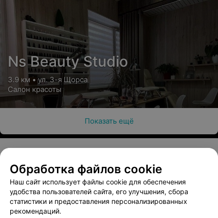
Ns Beauty Studio
3.9 км • ул. 3-я Щорса
Салон красоты
Показать ещё
Обработка файлов cookie
О проекте
Новости проекта
Размещение рекламы
Наш сайт использует файлы cookie для обеспечения
Медицинский маркетинг
Публичный договор
удобства пользователей сайта, его улучшения, сбора
Пользовательское соглашение
Способы оплаты
статистики и предоставления персонализированных
рекомендаций.
Вакансии
Партнеры