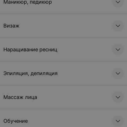
Маникюр, педикюр
Кератиновое восстановление (очень длинные)
свыше 40 см
Визаж
Цена по запросу
Наращивание ресниц
Кератиновое восстановление (пористые и густые
волосы)
Доплата
Эпиляция, депиляция
Цена по запросу
Массаж лица
Обучение