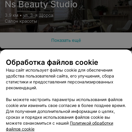
Ns Beauty Studio
3.9 км • ул. 3-я Щорса
Салон красоты
Показать ещё
Обработка файлов cookie
Наш сайт использует файлы cookie для обеспечения
О проекте
Новости проекта
Размещение рекламы
удобства пользователей сайта, его улучшения, сбора
Медицинский маркетинг
Публичный договор
статистики и предоставления персонализированных
рекомендаций.
Пользовательское соглашение
Способы оплаты
Вакансии
Партнеры
Вы можете настроить параметры использования файлов
Написать руководителю 103.by
cookie или изменить свое согласие в более позднее время.
Для получения дополнительной информации о целях,
Написать в поддержку
сроках и порядке использования файлов cookie вы
Персональные настройки cookie
можете ознакомиться с нашей
Политикой обработки
файлов cookie
Обработка персональных данных