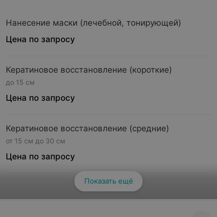
Нанесение маски (лечебной, тонирующей)
Цена по запросу
Кератиновое восстановление (короткие)
до 15 см
Цена по запросу
Кератиновое восстановление (средние)
от 15 см до 30 см
Цена по запросу
Показать ещё
Смотреть все
Кератиновое восстановление (длинные)
от 30 см до 40 см
Цена по запросу