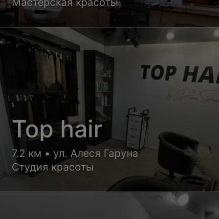
Мастерская красоты
Top hair
7.2 км • ул. Алеся Гаруна
Студия красоты