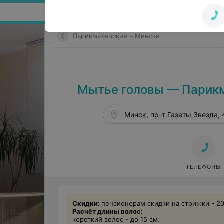
Поиск по сайту
Парикмахерские в Минске
Мытье головы — Парикм
Минск, пр-т Газеты Звезда, 
ТЕЛЕФОНЫ
Скидки:
пенсионерам скидки на стрижки - 2
Расчёт длины волос:
короткий волос - до 15 см.