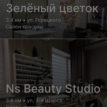
Зелёный цветок
3.4 км • ул. Горецкого
Салон красоты
Ns Beauty Studio
3.9 км • ул. 3-я Щорса