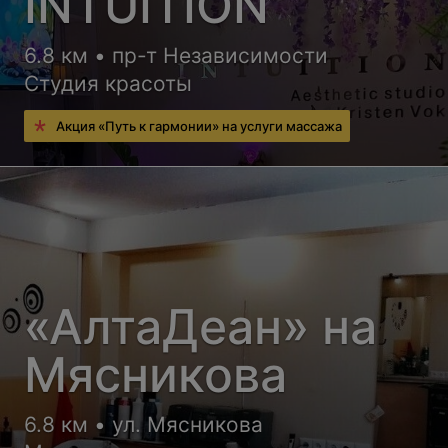
INTUITION
6.8 км • пр-т Независимости
Студия красоты
Акция «Путь к гармонии» на услуги массажа
«АлтаДеан» на
Мясникова
6.8 км • ул. Мясникова