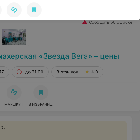
Избранное
Войти
Сообщить об ошибке
ахерская «Звезда Вега» – цены
47
до 21:00
8 отзывов
4.0
МАРШРУТ
В ИЗБРАННОЕ
0%.