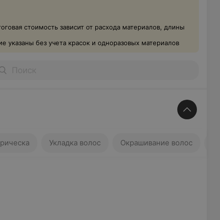
тоговая стоимость зависит от расхода материалов, длины
е указаны без учета красок и одноразовых материалов
ка
Укладка волос
Окрашивание волос
рическа
Укладка волос
Окрашивание волос
М