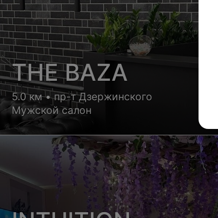
THE BAZA
5.0 км • пр-т Дзержинского
Мужской салон