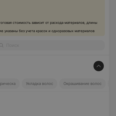
тоговая стоимость зависит от расхода материалов, длины
е указаны без учета красок и одноразовых материалов
ка
Укладка волос
Окрашивание волос
рическа
Укладка волос
Окрашивание волос
М