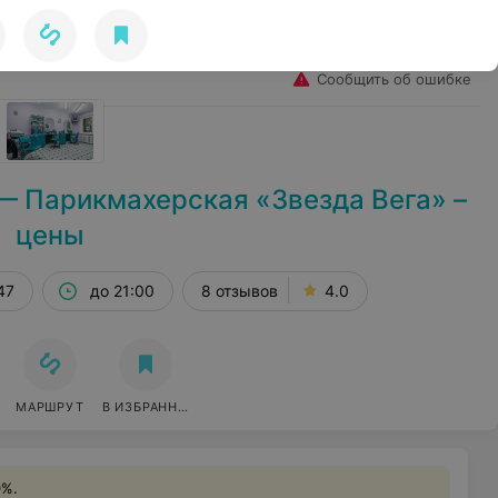
Избранное
Войти
Сообщить об ошибке
— Парикмахерская «Звезда Вега» –
цены
47
до 21:00
8 отзывов
4.0
МАРШРУТ
В ИЗБРАННОЕ
0%.