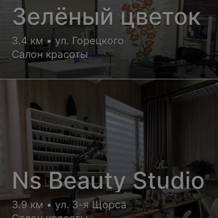
Зелёный цветок
3.4 км • ул. Горецкого
Салон красоты
Ns Beauty Studio
3.9 км • ул. 3-я Щорса