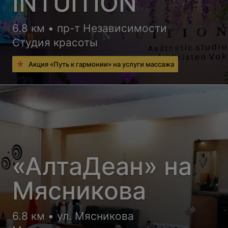
INTUITION
6.8 км • пр-т Независимости
Студия красоты
Акция «Путь к гармонии» на услуги массажа
«АлтаДеан» на
Мясникова
6.8 км • ул. Мясникова