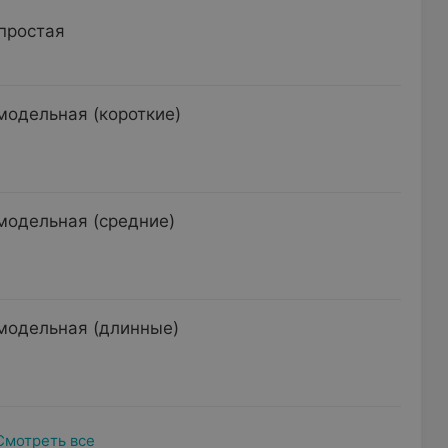
простая
модельная (короткие)
модельная (средние)
модельная (длинные)
Смотреть все