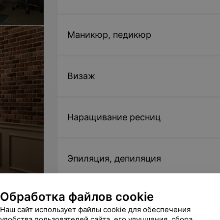
Маникюр, педикюр
Визаж
Наращивание ресниц
Эпиляция, депиляция
Обработка файлов cookie
Массаж лица
Наш сайт использует файлы cookie для обеспечения
удобства пользователей сайта, его улучшения, сбора