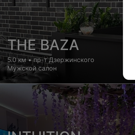
THE BAZA
5.0 км • пр-т Дзержинского
Мужской салон