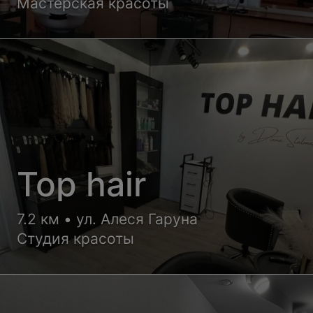
Мастерская красоты
Top hair
7.2 км • ул. Алеся Гаруна
Студия красоты