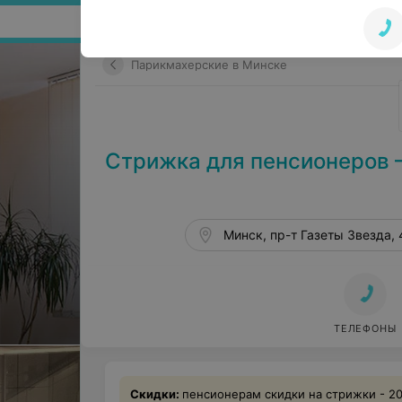
Поиск по сайту
Парикмахерские в Минске
Стрижка для пенсионеров 
Минск, пр-т Газеты Звезда, 
ТЕЛЕФОНЫ
Скидки:
пенсионерам скидки на стрижки - 2