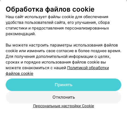
Обработка файлов cookie
Наш сайт использует файлы cookie для обеспечения
О проекте
Новости проекта
Размещение рекламы
удобства пользователей сайта, его улучшения, сбора
Медицинский маркетинг
Публичный договор
статистики и предоставления персонализированных
рекомендаций.
Пользовательское соглашение
Способы оплаты
Вакансии
Партнеры
Вы можете настроить параметры использования файлов
Написать руководителю 103.by
cookie или изменить свое согласие в более позднее время.
Для получения дополнительной информации о целях,
Написать в поддержку
сроках и порядке использования файлов cookie вы
Персональные настройки cookie
можете ознакомиться с нашей
Политикой обработки
файлов cookie
Обработка персональных данных
Принять
Отклонить
ВЫ ВЛАДЕЛЕЦ?
Персональные настройки Cookie
© 2026 ООО «Артокс Лаб», УНП 191700409
| 220012, Республика Беларусь,
г. Минск, улица Толбухина, 2, пом. 16 | help@103.by