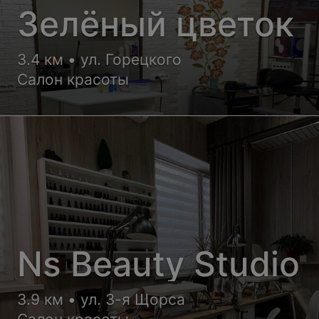
Зелёный цветок
3.4 км • ул. Горецкого
Салон красоты
Ns Beauty Studio
3.9 км • ул. 3-я Щорса