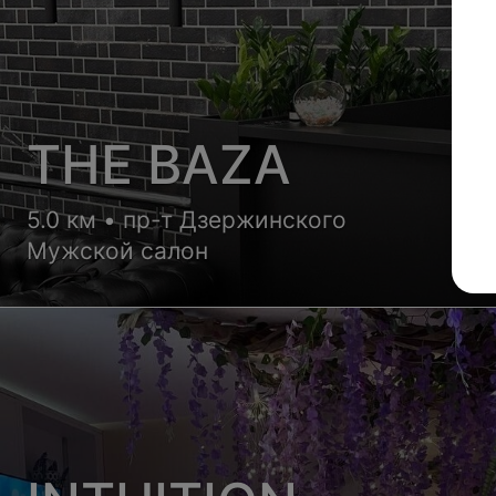
THE BAZA
5.0 км • пр-т Дзержинского
Мужской салон