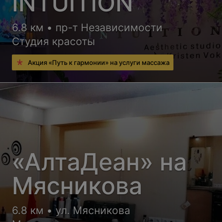
INTUITION
6.8 км • пр-т Независимости
Студия красоты
Акция «Путь к гармонии» на услуги массажа
«АлтаДеан» на
Мясникова
6.8 км • ул. Мясникова