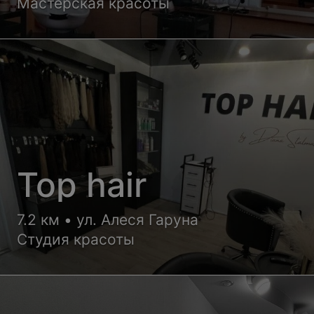
Мастерская красоты
Top hair
7.2 км • ул. Алеся Гаруна
Студия красоты