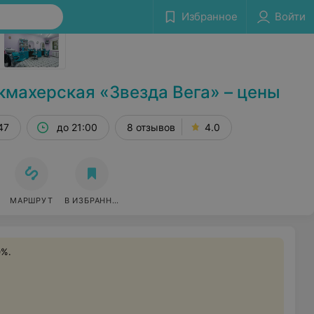
Избранное
Войти
Сообщить об ошибке
махерская «Звезда Вега» – цены
47
до 21:00
8 отзывов
4.0
МАРШРУТ
В ИЗБРАННОЕ
0%.